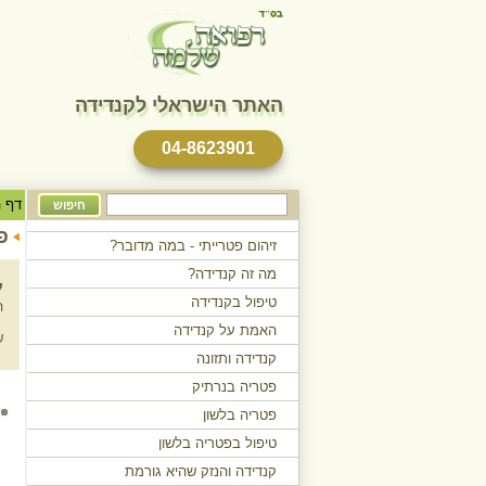
האתר הישראלי לקנדידה
04-8623901
טקסט
דף ה
חיפוש
לחיפוש
פ
זיהום פטרייתי - במה מדובר?
מה זה קנדידה?
ע
טיפול בקנדידה
ה
האמת על קנדידה
ש
קנדידה ותזונה
פטריה בנרתיק
פטריה בלשון
טיפול בפטריה בלשון
קנדידה והנזק שהיא גורמת