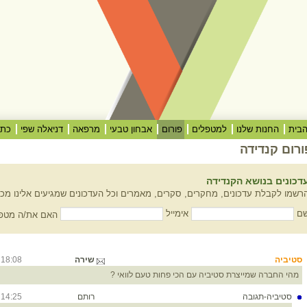
בית
החנות שלנו
למטפלים
פורום
אבחון טבעי
מרפאה
דניאלה שפי
כתב
ורום קנדידה
דכונים בנושא הקנדידה
רשמו לקבלת עדכונים, מחקרים, סקרים, מאמרים וכל העדכונים שמגיעים אלינו מכל
ם
אימייל
האם את/ה מטפל
סטיביה
שירה
18:08
0/18
מהי החברה שמייצרת סטיביה עם הכי פחות טעם לוואי ?
סטיביה-תגובה
רותם
14:25
0/18