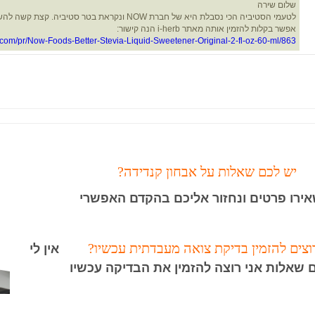
שלום שירה
לטעמי הסטיביה הכי נסבלת היא של חברת NOW ונקראת בטר סטיב
אפשר בקלות להזמין אותה מאתר i-herb הנה קישור:
erb.com/pr/Now-Foods-Better-Stevia-Liquid-Sweetener-Original-2-fl-oz-60-ml/863
יש לכם שאלות על אבחון קנדידה?
ירו פרטים ונחזור אליכם בהקדם האפשרי
וצים להזמין בדיקת צואה מעבדתית עכשיו?
אין לי
 שאלות אני רוצה להזמין את הבדיקה עכשיו