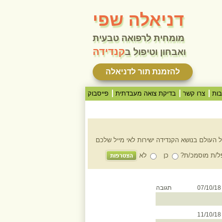
דניאלה שפי
מומחית לרפואה טבעית
קנדידה
ואבחון וטיפול ב
להזמנת תור לדניאלה
ות
צרו קשר
בדיקת צואה מעבדתית
פייסבוק
 העולם בנושא הקנדידה ישירות לאי מייל שלכם
/ת מוסמכ/ת?
כן
לא
07/1
תגובה
11/1