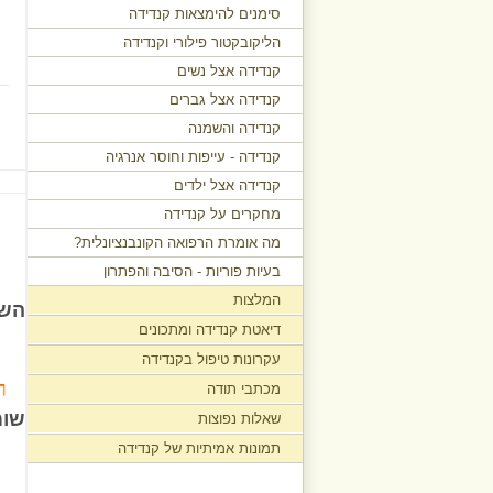
סימנים להימצאות קנדידה
הליקובקטור פילורי וקנדידה
קנדידה אצל נשים
קנדידה אצל גברים
קנדידה והשמנה
קנדידה - עייפות וחוסר אנרגיה
קנדידה אצל ילדים
מחקרים על קנדידה
מה אומרת הרפואה הקונבנציונלית?
בעיות פוריות - הסיבה והפתרון
המלצות
השא
דיאטת קנדידה ומתכונים
עקרונות טיפול בקנדידה
ר
מכתבי תודה
שום
שאלות נפוצות
תמונות אמיתיות של קנדידה