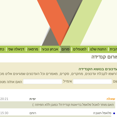
בית
החנות שלנו
למטפלים
פורום
אבחון טבעי
מרפאה
דניאלה שפי
כתב
ורום קנדידה
דכונים בנושא הקנדידה
רשמו לקבלת עדכונים, מחקרים, סקרים, מאמרים וכל העדכונים שמגיעים אלינו מכל
ם
אימייל
האם את/ה מטפל
שאלה
יפית
20:21
0/19
האם מותר לאכול פלאפל בדיאטת קנדידה? כמובן ללא הפיתה :)
פלאפל-תגובה
רותם
15:30
0/19