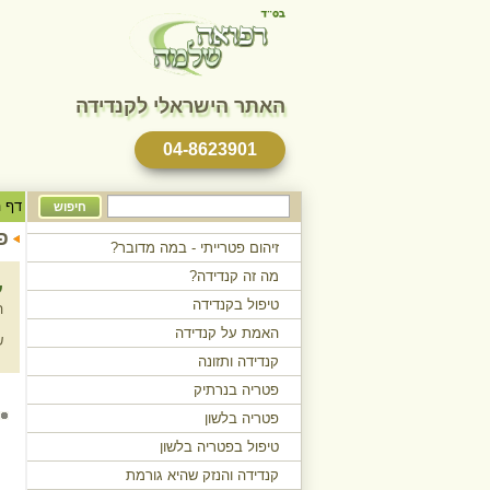
האתר הישראלי לקנדידה
04-8623901
טקסט
דף ה
חיפוש
לחיפוש
פ
זיהום פטרייתי - במה מדובר?
מה זה קנדידה?
ע
טיפול בקנדידה
ה
האמת על קנדידה
ש
קנדידה ותזונה
פטריה בנרתיק
פטריה בלשון
טיפול בפטריה בלשון
קנדידה והנזק שהיא גורמת