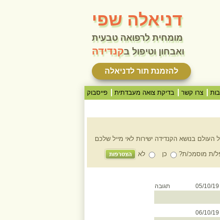
דניאלה שפי
מומחית לרפואה טבעית
קנדידה
ואבחון וטיפול ב
להזמנת תור לדניאלה
ות
צרו קשר
בדיקת צואה מעבדתית
פייסבוק
 העולם בנושא הקנדידה ישירות לאי מייל שלכם
/ת מוסמכ/ת?
כן
לא
05/1
תגובה
06/1