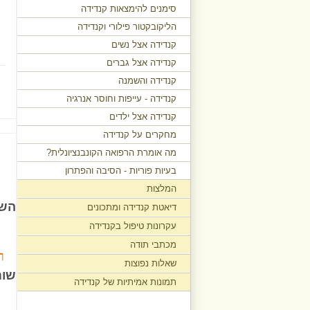
סימנים להימצאות קנדידה
הליקובקטור פילורי וקנדידה
קנדידה אצל נשים
קנדידה אצל גברים
קנדידה והשמנה
קנדידה - עייפות וחוסר אנרגיה
קנדידה אצל ילדים
מחקרים על קנדידה
מה אומרת הרפואה הקונבנציונלית?
בעיות פוריות - הסיבה והפתרון
המלצות
השא
דיאטת קנדידה ומתכונים
עקרונות טיפול בקנדידה
מכתבי תודה
ר
שאלות נפוצות
שום
תמונות אמיתיות של קנדידה