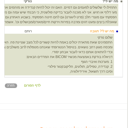
מה יש לי?
נורקי
6
מעי דליף או רגיש. אני לא מוכנה לעבור בדיקה פולשנית, כי הבנתי שיש עמה גם נזקים.
הפסקתי עם מוצרי חלב (פרט ליוגורט) גם לחם חיטה הפסקתי. בשבוע האחרון גם הק
שאוכלת ביצים ומעט דגים ומרבה בפירות וירקות חיים/מאודם/מבושלים וכו'. אשמח לק
מה יש לי? תגובה
רותם
3
שלום נורקי
התסמינים שאת מתארת יכולים באמת להיות קשורים לכל מצב שציינת פה. האבחון 
ומכסה מגוון רחב נושאים. בטיפול הנטורופתי שאנחנו מטפלות לרוב משולבים צמחי
וכדי להתאים אותם כדאי לעבור אבחון יסודי.
דניאלה בודקת באמצעות מכשיר BICOM את המדדים הבאים:
1. מערכות ואיברי הגוף
2. קנדידה, טפילים, תולעים, הליקובקטור פילורי
וסיבו דרך תשאול, אירידיולוגיה,
לדף הפורום