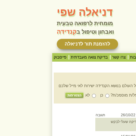
דניאלה שפי
מומחית לרפואה טבעית
קנדידה
ואבחון וטיפול ב
להזמנת תור לדניאלה
ות
צרו קשר
בדיקת צואה מעבדתית
פייסבוק
 העולם בנושא הקנדידה ישירות לאי מייל שלכם
/ת מוסמכ/ת?
כן
לא
26/1
תגובה
דיקה שעלי לבקש