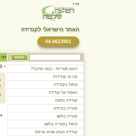
האתר הישראלי לקנדידה
04-8623901
טקסט
דף ה
חיפוש
לחיפוש
פ
זיהום פטרייתי - במה מדובר?
מה זה קנדידה?
ע
טיפול בקנדידה
ה
האמת על קנדידה
ש
קנדידה ותזונה
פטריה בנרתיק
פטריה בלשון
טיפול בפטריה בלשון
קנדידה והנזק שהיא גורמת