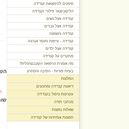
סימנים להימצאות קנדידה
הליקובקטור פילורי וקנדידה
קנדידה אצל נשים
קנדידה אצל גברים
קנדידה והשמנה
קנדידה - עייפות וחוסר אנרגיה
קנדידה אצל ילדים
מחקרים על קנדידה
מה אומרת הרפואה הקונבנציונלית?
השא
בעיות פוריות - הסיבה והפתרון
המלצות
דיאטת קנדידה ומתכונים
ר
עקרונות טיפול בקנדידה
שום
מכתבי תודה
שאלות נפוצות
תמונות אמיתיות של קנדידה