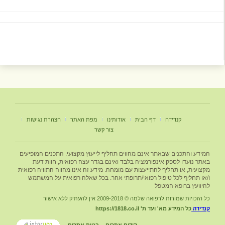
קנדידה
דף הבית
אודותינו
מפת האתר
הצהרת נגישות
צור קשר
המידע והתכנים שבאתר אינם מהווים תחליף לייעוץ מקצועי. התכנים המופיעים
באתר נועדו לספק אינפורמציה בלבד ואינם בגדר עצה רפואית, חוות דעת
מקצועית, או תחליף להתייעצות עם מומחה. מידע זה אינו מהווה התוויה רפואית
ו/או תחליף לכל טיפול רפואי/תרופתי אחר. בכל שאלה רפואית על המשתמש
להיוועץ ברופא המטפל
כל הזכויות שמורות לרפואה שלמה © 2009-2018 אין להעתיק ללא אישור
קנדידה
כל המידע מא' ועד ת' https://1818.co.il