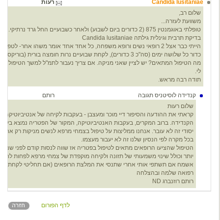
Candida lusitaniae
רעות
4
שלום רב,
משוועת לעזרה...
טופלתי באוגמנטין 875 (2 כדורים ביום לשבוע) ולאחר כשבועיים החל גרד נרתיקי.
בדיקת תרבית וגינלית גילתה Candida lusitaniae
כדור כל שלושה ימים (סה"כ 3 כדורים), לקחת שבועיים נרות חומצה בורית (בוריקס 600).
מה הטיפול המתאים? יש לציין שאני מניקה. אם צריך נעבור לתמ"ל למשך הטיפול אך 
לי.
תודה רבה מראש.
קנדידה לוסיטניס תגובה
רותם
0
שלום רעות
קראתי את ההודעה והסיפור דיי מוכר ומעצבן - בעקבות לקיחה של אנטיביוטיקה 
הקנדידה. ברוב המקרים, בעקבות האנטיביוטיקה, המקור של הפטריה נמצא בעצם
יסודי זה לא עובר. אנחנו ממליצות על טיפול בצמחי מרפא לנשים מניקות רק אחרי 
בכל מקרה לפי הנסיון שלנו זה לא יעבור מעצמו.
הטיפול שהציעו הרופאים מתאים לטיפול בפטריה אז שווה לנסות קודם לפני שנכנס
יותר וכולל שינוי משמעותי של תזונה ולקיחה מוקפדת של צמחי מרפא לפחות לחודש
אשמח אם תשתפי אותי אחרי שתנסי את המלצת הרופאים (אם תחליטי לקחת אותה
רפואה שלמה ובהצלחה
רותם רוזנברג ND
לדף הפורום