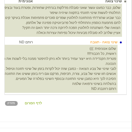
שינוי צואה
אנונימית
5
שלום, כבר כמעט עשור שאני סובלת מדלקות בנרתיק שחוזרות, ופטרת בעוד ובציפורני
החלטתי לעשות שינוי תזונתי בתקווה שיהיה שיפור
כבר שבוע שהורדתי מהתזונה לחלוטין שמרים סוכרים פחמימות אוכלת בעיקר קינואה י
לחם מחמצת כוסמין והתחלתי ליטול פרוביוטיקה פמינה של אלתמן.
הצואה שלי השתנתה לחלוטין הפכה לירוקה ורכה יותר האם זה תקין?
אציין שלרוב לא סובלת מבעיות עיכול נפיחות עצירות וכאלה
שינוי צואה - תגובה
רותם ND
2
שלום אנונימית :)))
ראשית, כל הכבוד!!!!
פטרית הקנדידה היא ייצור עמיד ביותר ולא ניתן להיפטר ממנה בלי לשנות את הת
הנכונה.
לגבי שינוי של צבע הצואה - כמובן שזה יכול לקרות בזמן של שינוי תזונה וטיפול בק
אנשים חוו שינוי של צבע, צורה, תכיפות, מרקם וגם ריח בזמן ששינו את התזונה ש
הסיבה לכך היא כמובן שינוי התזונה ובנוסף השינוי בפלורה של המעיים.
בהצלחה בשינוי ורפואה שלמה
רותם רוזנברג ND
לדף הפורום