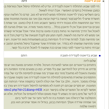
שבוע דיאטה
ליזה
4
היי לפני שבוע התחלתי דיאטה לקנדידה. עדיין לא התחלתי טיפול אצל נטורופת בגלל
כמובן שאתחיל בהקדם האפשרי. אבל רציתי לשאול.
ביום השלישי בערך לדיאטה התחלתי ממש להרגיש לא טוב. קודם כל חולשה ענקית סחר
חושדת שיש לי הליקובקטר (עושה בדיקות עכשיו גם) ואני גם נמנעת ממזונות שקשורי
ויחד עם 
טובים ובריאים אבל אין לי תיאבון בכלל.... ברמה מאוד מוזרה..אני אפילו מגיעה למצ
לאכול.ועל הדרך מרגישה אי נוחות בקיבה ומעט צרבות אחרי אוכל שבוודאי קשורות לה
אני ממש לא יודעת מה לעשות..לוקח המון זמן לקבל תוצאות של בדיקות,הכל זז נורא
אני מרגישה סבל. למרות שירדה לי הנפיחות בבטן משמעותית מאז הדיאטה. ויש קצת ש
שאני מרגישה שמשהו לא בסדר. אני מפחדת שעד שאקבל טיפול מתאים המצב שלי יד
עברתי ניתוח בריאטרי לפני כמה שנים ככה שקשה לי לאכול הרבה בלי קשר..
שבוע בדיאטה לקנדידה-תגובה
רותם
4
שלום ליזה
ניתוחים בריאטרים הם אתגר למערכת העיכול. פלורת המעיים נפגעת ואז יש פחות 
פרזיט או חיידק יכול להתיישב שם בלי מפריע. כמו כן נפגעים מרכזי הספיגה וייצור ה
נפגעת והאוכל לא מתעכל מהר כמו שצריך מה שגורם לתסיסה ולריבוי של צמיחת פטריות,
התסמינים שתארת מתאימים לתחילת הדיאטה לקנדידה ואני מקווה שעברו עד עכשי
גמילה מסוכר, חיטה , חלב וכו' אולי את יכולה להזכר בתקופה אחרי הניתוח הבריאטר
המעטה. יש מקרים שבהם רק תזונה לא מספיקה לחיסול הקנדידה ויש צורך בשילוב
אפשר לקרוא על המוצרים שלנו בקישור הבא: https://1818.
.il/index2.php?id=21&lang=HEB
3 ליטר של מים ביום זה נשמע לי קצת מוגזם ועלול להעמיס על הכליות, אלא אם 
ההמלצה של דניאלה ואני תומכת בה זה ליטר וחצי עד שני ליטר ביום.
אני שמחה שירדה אצלך הנפיחות בבטן, בגדול זה אומר שהכיוון הוא נכון.
רפואה שלמה