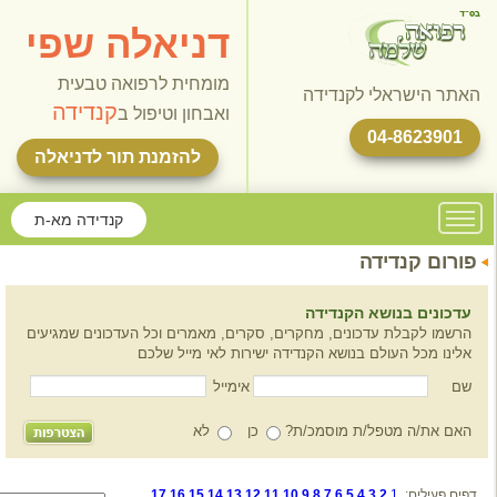
דניאלה שפי
מומחית לרפואה טבעית
ה
קנדידה
ואבחון וטיפול ב
להזמנת תור לדניאלה
קנדידה מא-ת
ה
חקרים, סקרים, מאמרים וכל העדכונים שמגיעים
קנדידה ישירות לאי מייל שלכם
אימייל
כ/ת?
כן
לא
9
10
11
12
13
14
15
16
17
הודעה